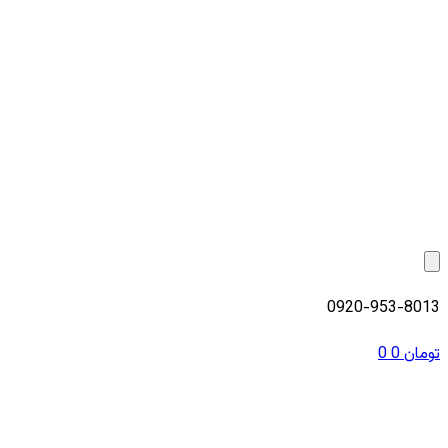
0920-953-8013
تومان
0
0