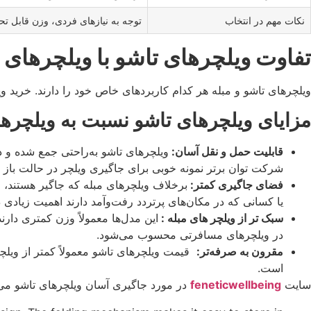
نکات مهم در انتخاب
توجه به نیازهای فردی، وزن قابل ت
تفاوت ویلچرهای تاشو با ویلچرهای م
ویلچرهای تاشو و مبله هر کدام کاربردهای خاص خود را دارند. خرید ویلچ
مزایای ویلچرهای تاشو نسبت به ویلچرها
قابلیت حمل و نقل آسان:
ویلچرهای تاشو به‌راحتی جمع شده و در
شرکت توان برتر نمونه خوبی برای جاگیری ویلچر در حالت باز 
فضای جاگیری کمتر:
برخلاف ویلچرهای مبله که جاگیر هستند، م
یا کسانی که در مکان‌های پرتردد رفت‌وآمد دارند اهمیت زیادی د
سبک تر از ویلچر های مبله :
در ویلچرهای مسافرتی محسوب می‌شود.
مقرون به صرفه‌تر:
قیمت ویلچرهای تاشو معمولاً کمتر از ویلچره
است.
سایت
feneticwellbeing
در مورد جاگیری آسان ویلچرهای تاشو می 