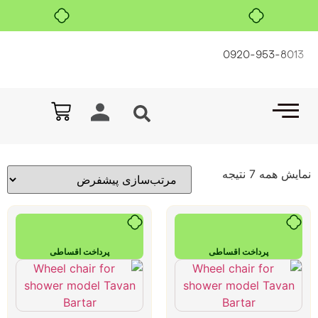
بدون ضامن، بدون سود
0920-953-8013
نمایش همه 7 نتیجه
پرداخت اقساطی
پرداخت اقساطی