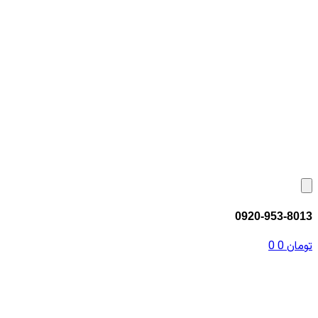
0920-953-8013
تومان
0
0