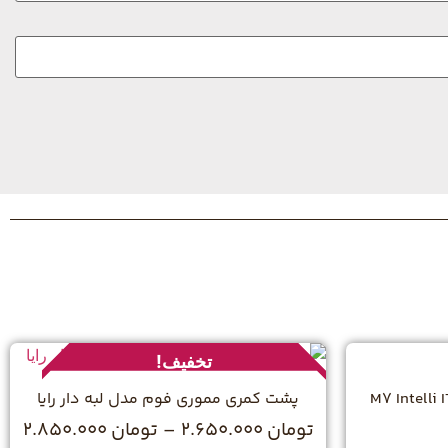
تخفیف!
پشت کمری مموری فوم مدل لبه دار رایا
تومان
2.650.000
–
تومان
2.850.000