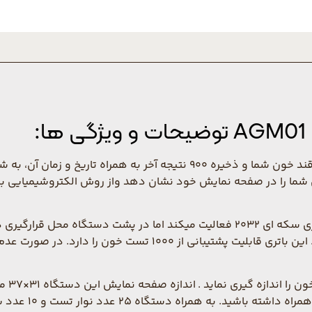
:
دستگاه تست قند خون آوان مدل AGM01 با اندازه گیری میزان قند خون شما و ذ
د نتیجه میزان قند خون شما را در صفحه نمایش خود نشان دهد واز روش الکتروش
دستگاه تست قند خون آوان مدل AGM01 به کمک یک عدد باتری سکه ای 2032 فعالیت میک
یدکی برای اطمینان خاطر از تمام نشدن باتری دستگاه می باشد. ا
این د