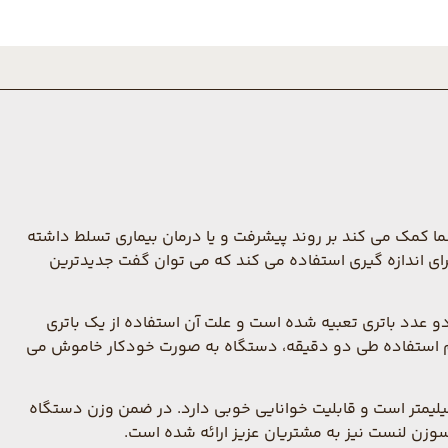
خیره 900 نتیجه آخر به همراه تاریخ و زمان آن، به شما کمک می کند بر روند پیشرفت و یا درمان بیماری تسلط داشته
یمیایی برای اندازه گیری استفاده می کند که می توان گفت جدیدترین
ند اما در پشت دستگاه محل قرارگیری دو عدد باتری تعبیه شده است و علت آن استفاده از یک باتری
ین باتری قابلیت پشتیبانی از 1000 تست خون را دارد. در صورت عدم استفاده طی دو دقیقه، دستگاه به صورت خودکار خاموش می
ستگاه تنها با 0.5 میکرولیتر خون تازه شما می تواند قندخون را اندازه گیری نماید . اندازه صفحه نمایش این دستگاه 31×37 میلیمتر است و قابلیت خوانایی خوبی دارد. در ضمن وزن دستگاه