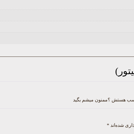
تور)
ناسب هستش ؟ممنون میشم بگید
اری شده‌اند
*