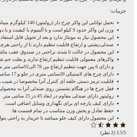
جزییات:
تحمل توانایی این واکر چرخ دار (رولیتور) 140 کیلوگرم میباشد.
وزن این واکر حدود 9 کیلو است و با آلینیوم با کیفیت و با دوام ساخته شده است.
این محصول نیاز به مونتاژ ندارد و بعد از تحویل قابل استفاد
صندلی،پشتی و ارتفاع قابلیت تنظیم دارند تا از راحتی هرچ
این محصول در حالت تا شده، براحتی در صندوق عقب ماشی
واکرهای معمولی قابلیت تنظیم ارتفاع ندارند و بعلت خم 
و دارای 6 پین جهت تنطیم ارتفاع بین 78 الی92سانتی متر میباشد.
دارای چرخ های لاستیکی 20سانتی متری در جلو و 17 سانتی متری در عقب هست.
قابلیت ترمز دستی حلقه ای کنترل آنرا مخصوصا در شیب ه
قفل چرخ ها در هنگام نشستن روی صندلی آنرا به محصولی 
رولیتور دارای صندلی مقاوم در ابعاد 45 در 25 سانتی متر.
دارای کیف پارچه ای برای نگهداری وسایل اضافی است.
حفظ تعادل و پخش وزن متناسب در تمام قسمت ها.
این محصول دارای کیف جلو میباشد تا خریدار به راحتی بتوا
3.5/5
(2 نظر)