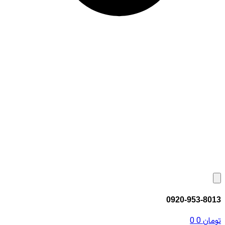
0920-953-8013
تومان
0
0