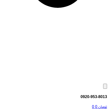
0920-953-8013
تومان
0
0