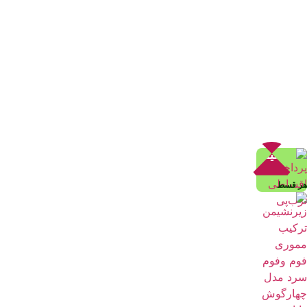
تخفیف!
هر قسط