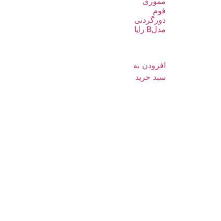
مموری
فوم
دورگردنی
مدلB رایا
افزودن به
سبد خرید