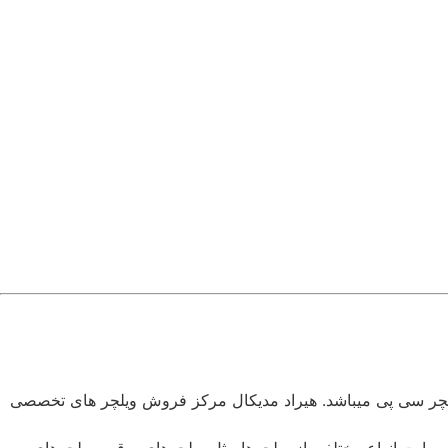
ویلچر سی پی میباشد. هیراد مدیکال مرکز فروش ویلچر های تخصصی
رد. ما در این سایت انواع مختلفی از ویلچرها مثل ویلچرهای برقی، ویلچرهای