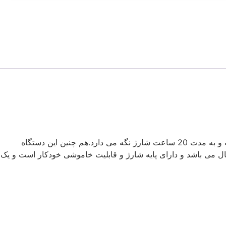
پالس اکسیمتر بزرگسال کریتیو مدل SP-20 دارای صفحه نمایش چرخان 3.5 اینچی می باشد..این دستگاه یک پالس اکسیمتر رومیزی است و به مدت 20 ساعت شارژ نگه می دارد.هم چنین این دستگاه
رای سنین کودک و بزرگسال می باشد و دارای پایه شارژ و قابلیت خاموشی خودکار است و یک