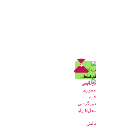
تخفیف!
هر قسط
بالش