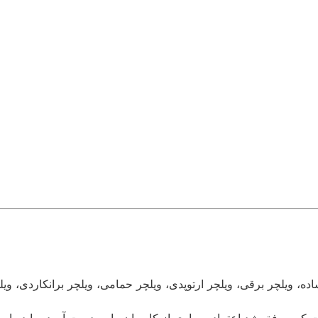
ه، ویلچر برقی، ویلچر ارتوپدی، ویلچر حمامی، ویلچر برانکاردی، 
وع به کار کرد و در این مدت کم موفق شد اعتماد بسیاری از کاربران را به دست آو