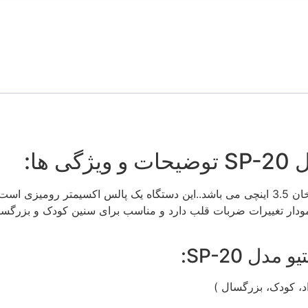
ها:
دما و SpO2, PR, PI% ,Plethysmography نمایش نمودار تغییرات ضربات قلب دارد و مناسب ب
ل SP-20:
، کودک، بزرگسال )