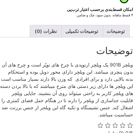
امکان قسط‌بندی برحسب اعتبار ترب‌پی
۴ قسط ماهانه. بدون سود، چک و ضامن.
توضیحات
توضیحات تکمیلی
نظرات (0)
توضیحات
ویلچر 901B یک ویلچر ارتوپدی با چرخ های توپُر است و چرخ های آن
بدون پنچری میباشد. این ویلچر دارای محور دوبل بوده و استحکام
بدنه بالایی دارد و برای افرادی که وزن بالا دارند بسیار مناسب است
این ویلچر ها دارای زیر دستی های مترح میباشند که با بالا بردن دسته
های ویلچر کاربر به راحتی میتواند روی آن بنشیند. جاپایی ویلچر
قابلیت جداسازی از ویلچر را دارند تا در هنگام حمل فضای کمتری را
اشغال کند. جنس نشیمنگاه و تکیه گاه این ویلجر از جنس برزنت ضد
حساسیت میباشد.