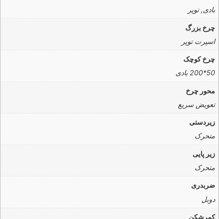
بادی, توپر
چرخ بزرگ
اسپرت توپر
چرخ کوچک
50*200 بادی
محور چرخ
تعویض سریع
زیردستی
متحرک
زیر پایی
متحرک
ضربدری
دوبل
کمرشکن