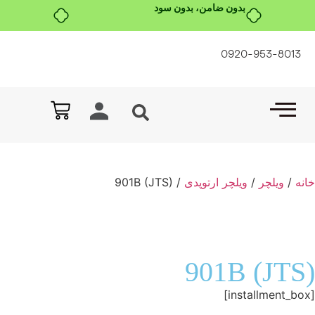
بدون ضامن، بدون سود
0920-953-8013
خانه
/
ویلچر
/
ویلچر ارتوپدی
/ 901B (JTS)
901B (JTS)
[installment_box]