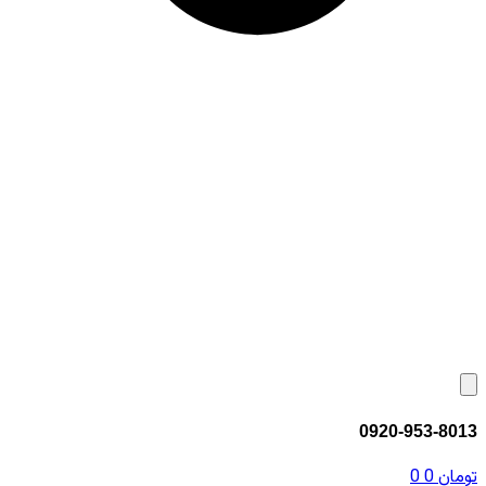
0920-953-8013
تومان
0
0