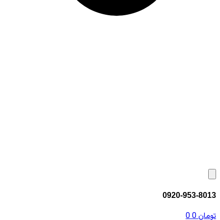
0920-953-8013
تومان
0
0