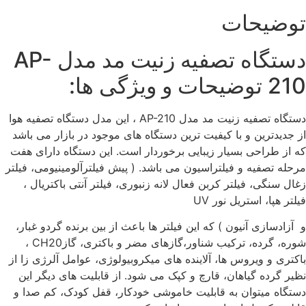
توضیحات
دستگاه تصفیه زنیت مد مدل AP-
210 توضیحات و ویژگی ها:
دستگاه تصفیه زنیت مد مدل AP-210 ، این مدل دستگاه تصفیه هوا
از جدیدترین و با کیفیت ترین دستگاه های موجود در بازار می باشد
که از طراحی بسیار زیبایی برخوردار است. این دستگاه دارای هفت
مرحله تصفیه و فیلتراسیون می باشد. ( پیش فیلترآلومینیومی، فیلتر
زغال سنگی، فیلتر کربن فعال لانه زنبوری، فیلتر آنتی باکتریال ،
فیلتر هپا، استریل نور UV
و آزادسازی آنیون ) که این فیلتر ها باعث از بین برنده گردو غبار،
شوره، گرده، ترکیب شناور،گازهای مضر و باکتری، گازCH20 ،
باکتری و ویروس ها، آلاینده های میکروبیولوژی، عوامل آلرژی زا از
نظیر گرده گیاهان، قارچ و کپک می شود. از قابلیت های دیگر این
دستگاه میتوان به قابلیت خاموشی خودکار، قفل کودک، کم صدا و