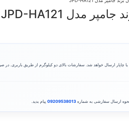
 جامپر مدل JPD-HA121
ر مدل JPD-HA121
ا چاپار ارسال خواهد شد. سفارشات بالای دو کیلوگرم از طریق باربری. در 
نحوه ارسال سفارشی به شماره
09209538013
پیام بدید.