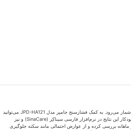
اندازه‌گیری فشارخون به طور مداوم و بررسی روند تغییرات فشارخون، یکی از گام‌های اساسی برای جلوگیری از ابتلا به فشارخون بالا به شمار می‌رود. به کمک فشارسنج جامپر مدل JPD-HA121 می‌توانید
میزان فشار بالا و پایین خون و ضربان قلب را به دقت اندازه‌گیری کرده و به کمک فناوری بلوتوث در موبایل همراه خود ذخیره کنید. ثبت خودکار این نتایج در نرم‌افزار فارسی سیناکِر (SinaCare) و نیز
 قالب نمودارهای هفتگی و ماهانه بررسی کرده و از عوارض احتمالی مانند سکته جلوگیری