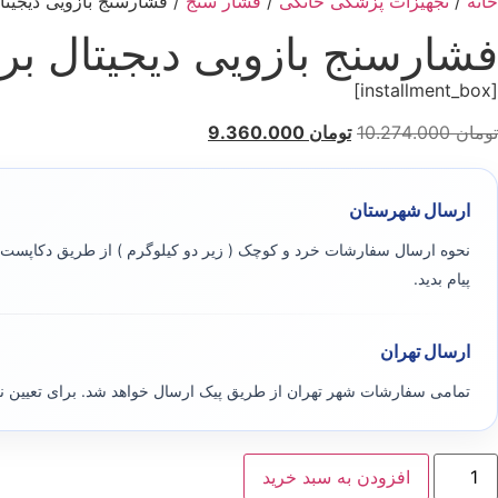
خانه
/
تجهیزات پزشکی خانگی
/
فشار سنج
/ فشارسنج بازویی دیجیتال برند
فشارسنج بازویی دیجیتال برند جامپ
[installment_box]
تومان
10.274.000
تومان
9.360.000
ارسال شهرستان
نحوه ارسال سفارشات خرد و کوچک ( زیر دو کیلوگرم ) از طریق دکاپست ی
پیام بدید.
ارسال تهران
تمامی سفارشات شهر تهران از طریق پیک ارسال خواهد شد. برای تعیین 
افزودن به سبد خرید