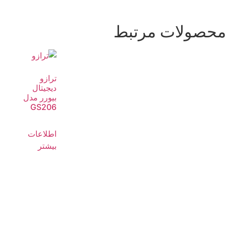
محصولات مرتبط
ترازو
دیجیتال
بیورر مدل
GS206
اطلاعات
بیشتر