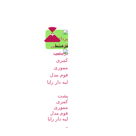
تخفیف!
هر قسط
پشت
کمری
مموری
فوم مدل
لبه دار رایا
–