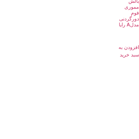
بالش
مموری
فوم
دورگردنی
مدلA رایا
افزودن به
سبد خرید