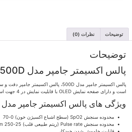
توضیحات
نظرات (0)
توضیحات
پالس اکسیمتر جامپر مدل 500D توضیحات و ویژگی ها:
است و دارای صفحه نمایش OLED با قابلیت نمایش در 4 جهت است. لوازم جانبی همراهش کیف نگهداری، بند آویز و دفترچه راهنما می باشد.
ویژگی های پالس اکسیمتر جامپر مدل 500D:
محدوده سنجش SpO2 (سطح اشباع اکسیژن خون) 0-70
محدوده سنجش Pulse rate (ریتم طبیعی قلب) 25-250 bpm
قابلیت خاموش شدن خودکار