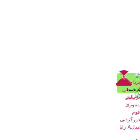
تخفیف!
هر قسط