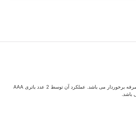
پالس اکسیمتر جامپر مدل 500D، پالس اکسیمتر جامپر دقت و سرعت بالایی دارد و با توجه به کیفیت و دقت آن از قیمت مقرون به صرفه برخوردار می باشد. عملکرد آن توسط 2 عدد باتری AAA